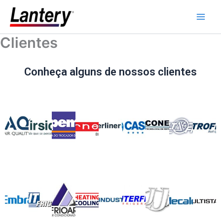
Ir
Main
para
Men
o
Clientes
conteúdo
Conheça alguns de nossos clientes