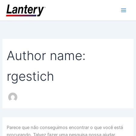
Pesquisar
Ir
Main
por:
para
Men
o
conteúdo
Author name:
rgestich
Parece que não conseguimos encontrar o que você está
procurando. Talvez fazer uma pesquisa possa ajudar.